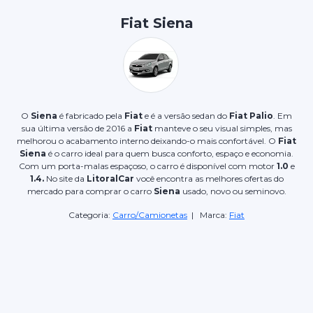
Fiat Siena
O
Siena
é fabricado pela
Fiat
e é a versão sedan do
Fiat Palio
. Em
sua última versão de 2016 a
Fiat
manteve o seu visual simples, mas
melhorou o acabamento interno deixando-o mais confortável. O
Fiat
Siena
é o carro ideal para quem busca conforto, espaço e economia.
Com um porta-malas espaçoso, o carro é disponível com motor
1.0
e
1.4.
No site da
LitoralCar
você encontra as melhores ofertas do
mercado para comprar o carro
Siena
usado, novo ou seminovo.
Categoria:
Carro/Camionetas
| Marca:
Fiat