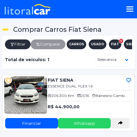
Comprar Carros Fiat Siena
Filtrar
Comparar
CARROS
USADO
FIAT
SIENA
Total de veículos: 1
FIAT SIENA
ESSENCE DUAL. FLEX 1.6
206.300 Km
2016
Balneário Camboriú/SC
R$ 44.900,00
Financiar
Whatsapp