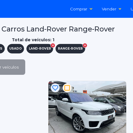
Comprar
Vender
U
 Carros Land-Rover Range-Rover
Total de veículos: 1
S
USADO
LAND-ROVER
RANGE-ROVER
 veículos