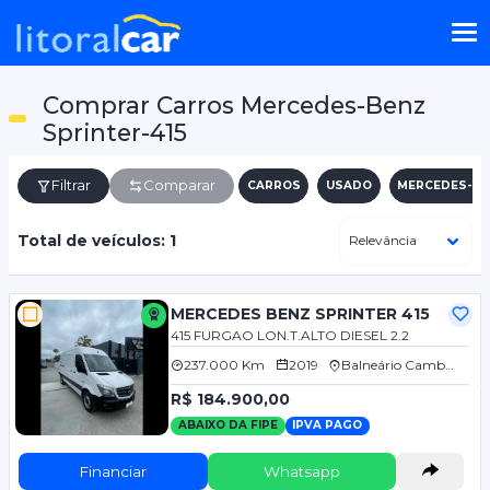
Comprar Carros Mercedes-Benz
Sprinter-415
Filtrar
Comparar
CARROS
USADO
MERCEDES-BE
Total de veículos: 1
MERCEDES BENZ SPRINTER 415
415 FURGAO LON.T.ALTO DIESEL 2.2
237.000 Km
2019
Balneário Camboriú/SC
R$ 184.900,00
ABAIXO DA FIPE
IPVA PAGO
Financiar
Whatsapp