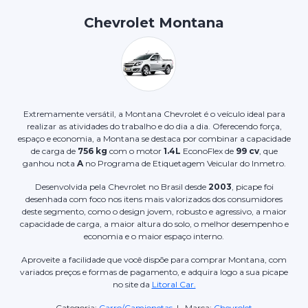
Chevrolet Montana
Extremamente versátil, a Montana Chevrolet é o veículo ideal para
realizar as atividades do trabalho e do dia a dia. Oferecendo força,
espaço e economia, a Montana se destaca por combinar a capacidade
de carga de
756 kg
com o motor
1.4L
EconoFlex de
99 cv
, que
ganhou nota
A
no Programa de Etiquetagem Veicular do Inmetro.
Desenvolvida pela Chevrolet no Brasil desde
2003
, picape foi
desenhada com foco nos itens mais valorizados dos consumidores
deste segmento, como o design jovem, robusto e agressivo, a maior
capacidade de carga, a maior altura do solo, o melhor desempenho e
economia e o maior espaço interno.
Aproveite a facilidade que você dispõe para comprar Montana, com
variados preços e formas de pagamento, e adquira logo a sua picape
no site da
Litoral Car.
Categoria:
Carro/Camionetas
| Marca:
Chevrolet