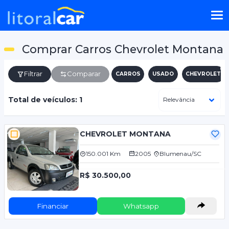
Comprar Carros Chevrolet Montana
Filtrar
Comparar
CARROS
USADO
CHEVROLET
Total de veículos: 1
CHEVROLET MONTANA
150.001 Km
2005
Blumenau/SC
R$ 30.500,00
Financiar
Whatsapp