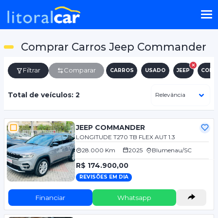
Comprar Carros Jeep Commander
Filtrar
Comparar
CARROS
USADO
JEEP
COMM
Total de veículos: 2
JEEP COMMANDER
LONGITUDE T270 TB FLEX AUT 1.3
28.000 Km
2025
Blumenau/SC
R$ 174.900,00
REVISÕES EM DIA
Financiar
Whatsapp