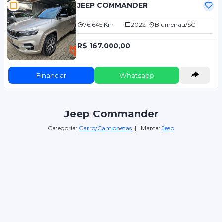
JEEP COMMANDER
76.645 Km
2022
Blumenau/SC
R$ 167.000,00
Financiar
Whatsapp
Jeep Commander
Categoria:
Carro/Camionetas
| Marca:
Jeep