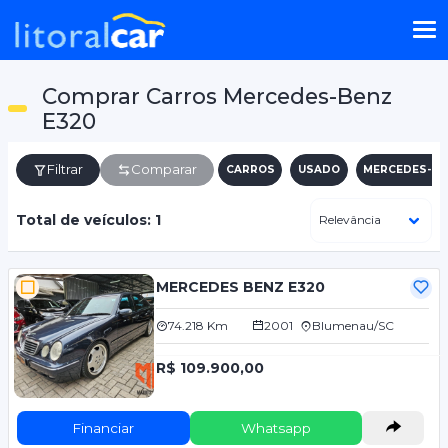
Comprar Carros Mercedes-Benz
E320
Filtrar
Comparar
CARROS
USADO
MERCEDES-BE
Total de veículos: 1
MERCEDES BENZ E320
74.218 Km
2001
Blumenau/SC
R$ 109.900,00
Financiar
Whatsapp