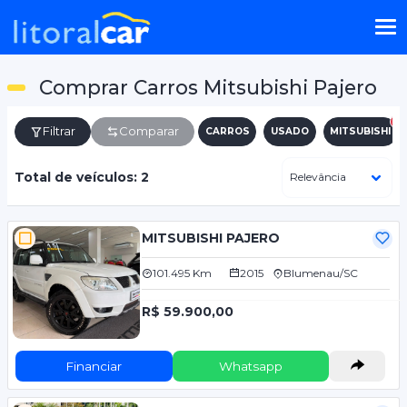
Comprar Carros Mitsubishi Pajero
Filtrar
Comparar
CARROS
USADO
MITSUBISHI
Total de veículos: 2
MITSUBISHI PAJERO
101.495 Km
2015
Blumenau/SC
R$ 59.900,00
Financiar
Whatsapp