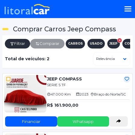
Comprar Carros Jeep Compass
Filtrar
Comparar
CARROS
USADO
JEEP
COMP
Total de veículos: 2
JEEP COMPASS
SERIE S TF
47.000 Km
2023
Braço do Norte/SC
R$ 161.900,00
Financiar
Whatsapp