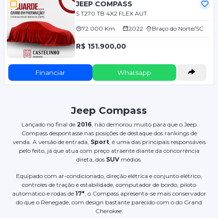
JEEP COMPASS
S T270 TB 4X2 FLEX AUT.
72.000 Km
2022
Braço do Norte/SC
R$ 151.900,00
Financiar
Whatsapp
Jeep Compass
Lançado no final de
2016
, não demorou muito para que o Jeep
Compass despontasse nas posições de destaque dos rankings de
venda. A versão de entrada,
Sport
, é uma das principais responsáveis
pelo feito, já que atua com preço atraente diante da concorrência
direta, dos
SUV
médios.
Equipado com ar-condicionado, direção elétrica e conjunto elétrico,
controles de tração e estabilidade, computador de bordo, piloto
automático e rodas de
17"
, o Compass apresenta-se mais conservador
do que o Renegade, com design bastante parecido com o do Grand
Cherokee.