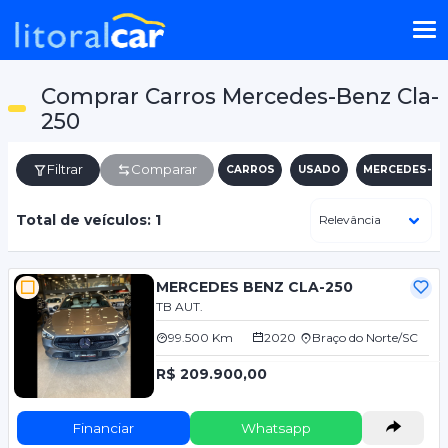
Comprar Carros Mercedes-Benz Cla-
250
Filtrar
Comparar
CARROS
USADO
MERCEDES-BE
Total de veículos: 1
MERCEDES BENZ CLA-250
TB AUT.
99.500 Km
2020
Braço do Norte/SC
R$ 209.900,00
Financiar
Whatsapp