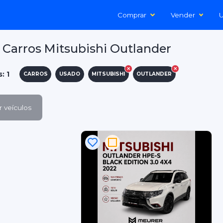
Comprar
Vender
U
Carros Mitsubishi Outlander
: 1
CARROS
USADO
MITSUBISHI
OUTLANDER
 veículos