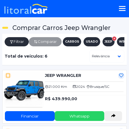
Comprar Carros Jeep Wrangler
Filtrar
Comparar
CARROS
USADO
JEEP
WRAN
Total de veículos: 6
JEEP WRANGLER
21.000 Km
2024
Brusque/SC
R$ 439.990,00
Financiar
Whatsapp