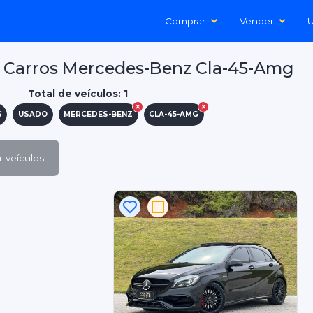
Comprar
Vender
U
 Carros Mercedes-Benz Cla-45-Amg
Total de veículos: 1
S
USADO
MERCEDES-BENZ
CLA-45-AMG
 veículos