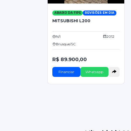
ABAIXO DA FIPE
REVISÕES EM DIA
MITSUBISHI L200
N/I
2012
Brusque/SC
R$ 89.900,00
Financiar
Whatsapp