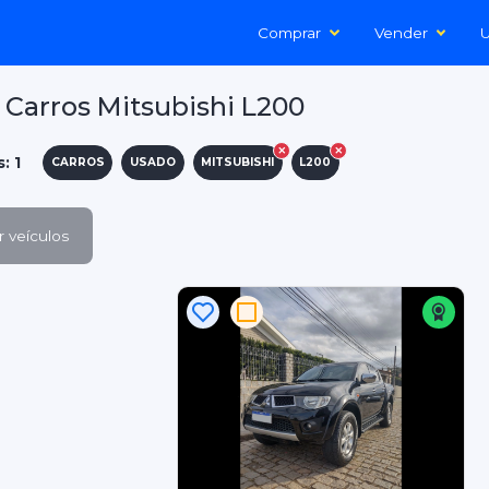
Comprar
Vender
U
Carros Mitsubishi L200
: 1
CARROS
USADO
MITSUBISHI
L200
 veículos