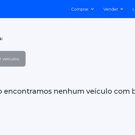
Comprar
Vender
U
s:
 veículos
o encontramos nenhum veículo com b