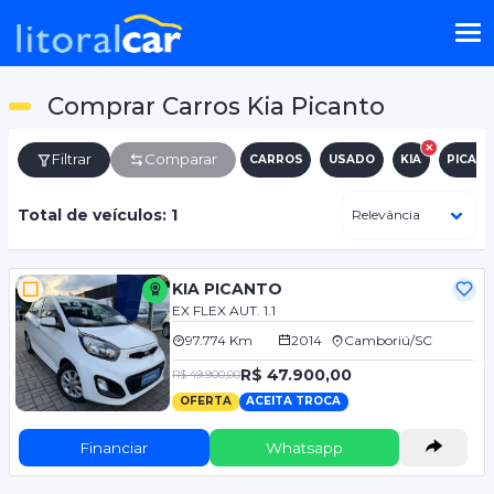
Comprar Carros Kia Picanto
Filtrar
Comparar
CARROS
USADO
KIA
PICAN
Total de veículos: 1
KIA PICANTO
EX FLEX AUT. 1.1
97.774 Km
2014
Camboriú/SC
R$ 47.900,00
R$ 49.900,00
OFERTA
ACEITA TROCA
Financiar
Whatsapp