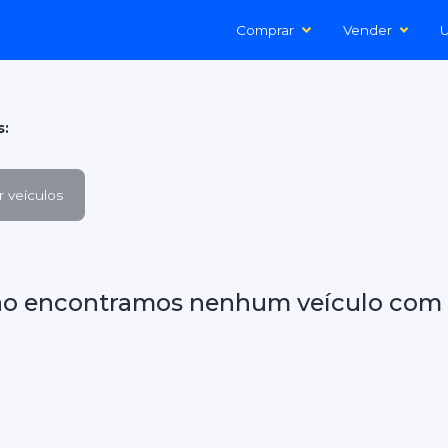
Comprar
Vender
U
s:
 veículos
ão encontramos nenhum veículo com 