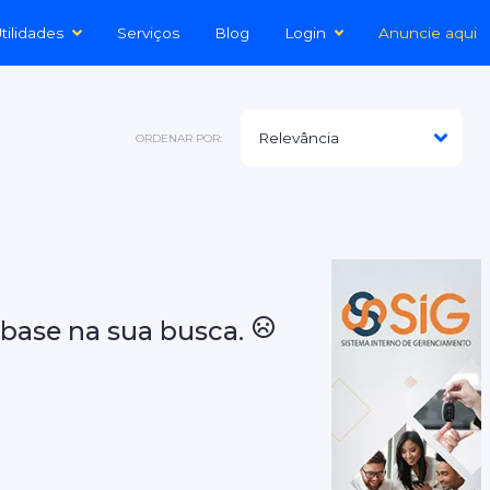
tilidades
Serviços
Blog
Login
Anuncie aqui
ORDENAR POR:
base na sua busca.