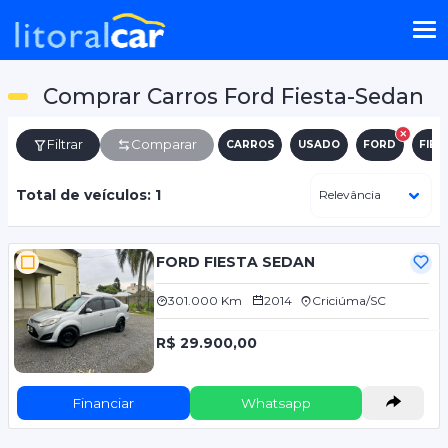
Comprar Carros Ford Fiesta-Sedan
Filtrar
Comparar
CARROS
USADO
FORD
FIES
Total de veículos: 1
FORD FIESTA SEDAN
301.000 Km
2014
Criciúma/SC
R$ 29.900,00
Financiar
Whatsapp