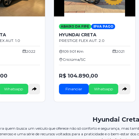
ABAIXO DA FIPE
IPVA PAGO
ETA
HYUNDAI CRETA
X AUT. 1.0
PRESTIGE FLEX AUT. 2.0
2022
109.901 Km
2021
Criciúma/SC
,00
R$ 104.890,00
Whatsapp
Financiar
Whatsapp
Hyundai Cret
ara quem busca um veículo que oferece não só conforto e segurança, mas também
eneroso e uma série de recursos voltados para a praticidade e o bem-estar dos 