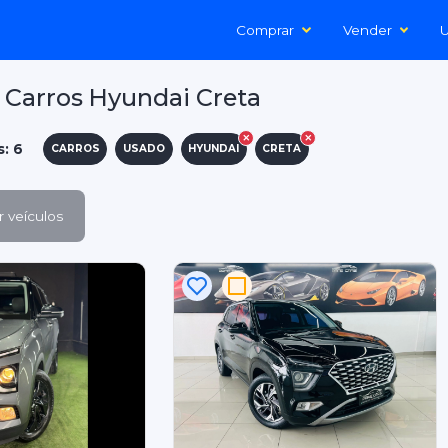
Comprar
Vender
U
Carros Hyundai Creta
s: 6
CARROS
USADO
HYUNDAI
CRETA
 veículos