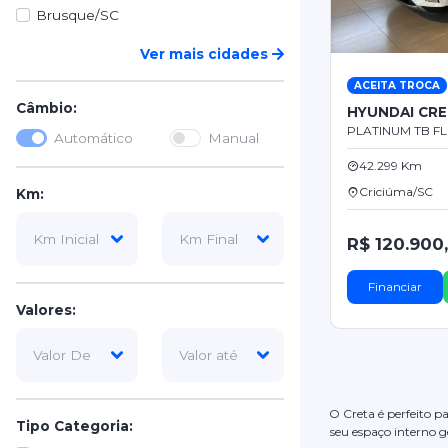
Brusque/SC
Ver mais cidades
ACEITA TROCA
Câmbio:
HYUNDAI CR
PLATINUM TB FLE
Automático
Manual
42.299 Km
Criciúma/SC
Km:
R$ 120.900
Financiar
Valores:
O Creta é perfeito p
Tipo Categoria:
seu espaço interno g