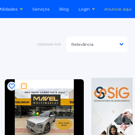
tilidades
Serviços
Blog
Login
Anuncie aqui
ORDENAR POR: