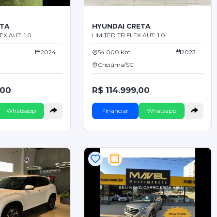
ETA
HYUNDAI CRETA
X AUT. 1.0
LIMITED TB FLEX AUT. 1.0
2024
54.000 Km
2023
Criciúma/SC
,00
R$ 114.999,00
Whatsapp
Financiar
Whatsapp