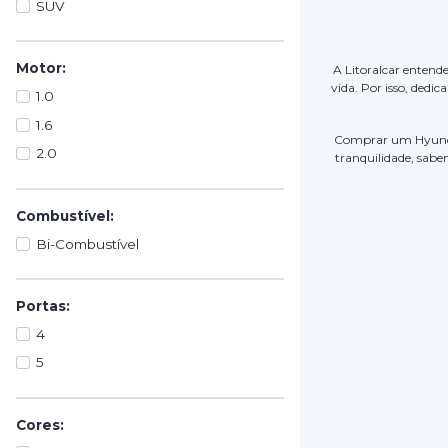
SUV
Motor:
A Litoralcar entend
vida. Por isso, dedi
1.0
1.6
Comprar um Hyund
2.0
tranquilidade, sabe
Combustível:
Bi-Combustível
Portas:
4
5
Cores: