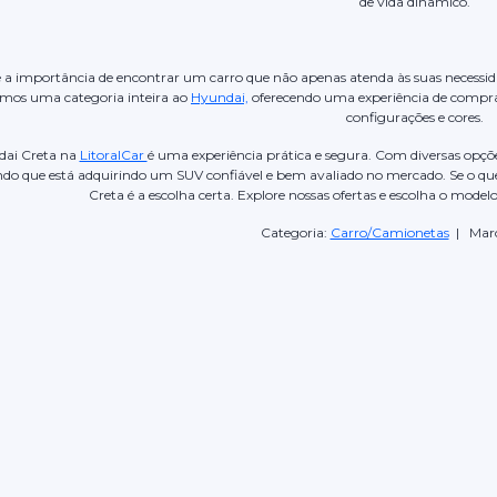
de vida dinâmico.
e a importância de encontrar um carro que não apenas atenda às suas necessida
camos uma categoria inteira ao
Hyundai,
oferecendo uma experiência de compra 
configurações e cores.
ai Creta na
LitoralCar
é uma experiência prática e segura. Com diversas opçõe
ndo que está adquirindo um SUV confiável e bem avaliado no mercado. Se o que
Creta é a escolha certa. Explore nossas ofertas e escolha o mode
Categoria:
Carro/Camionetas
| Mar