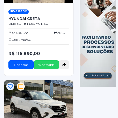
IPVA PAGO
HYUNDAI CRETA
LIMITED TB FLEX AUT. 1.0
43.586 Km
2023
Criciúma/SC
R$ 116.890,00
Financiar
Whatsapp