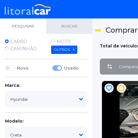
PESQUISAR
BUSCAR
Comprar 
CARRO
MOTO
Total de veículo
CAMINHÃO
OUTROS
Comparar
Novo
Usado
Marca:
Modelo: