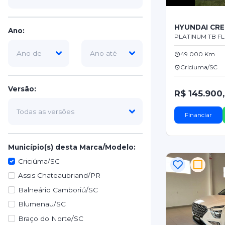
HYUNDAI CR
Ano:
PLATINUM TB FLE
49.000 Km
Criciuma/SC
Versão:
R$ 145.900
Financiar
Município(s) desta Marca/Modelo:
Criciúma/SC
Assis Chateaubriand/PR
Balneário Camboriú/SC
Blumenau/SC
Braço do Norte/SC