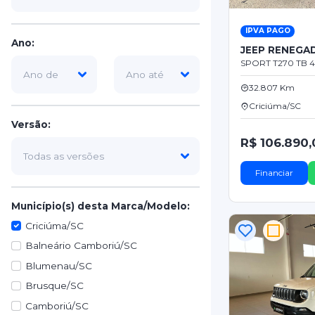
IPVA PAGO
Ano:
JEEP RENEGA
SPORT T270 TB 4X
32.807 Km
Criciúma/SC
Versão:
R$ 106.890,
Financiar
Município(s) desta Marca/Modelo:
Criciúma/SC
Balneário Camboriú/SC
Blumenau/SC
Brusque/SC
Camboriú/SC