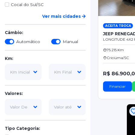
Cocal do Sul/SC
Ver mais cidades
ACEITA TROCA
Câmbio:
JEEP RENEGA
LONGITUDE 4X2 F
Automático
Manual
75.215 Km
Criciúma/SC
Km:
R$ 86.900,
Financiar
Valores:
Tipo Categoria: