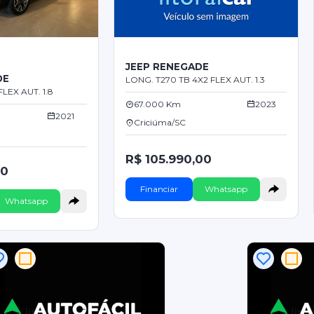
JEEP RENEGADE
DE
LONG. T270 TB 4X2 FLEX AUT. 1.3
LEX AUT. 1.8
67.000 Km
2023
2021
Criciúma/SC
R$ 105.990,00
00
Financiar
Whatsapp
Whatsapp