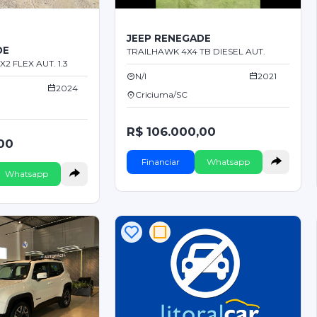
JEEP RENEGADE
DE
TRAILHAWK 4X4 TB DIESEL AUT.
2 FLEX AUT. 1.3
N/I
2021
2024
Criciuma/SC
R$ 106.000,00
00
Financiar
Whatsapp
Whatsapp