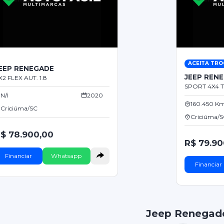
ACEITA TRO
EEP RENEGADE
JEEP REN
X2 FLEX AUT. 1.8
SPORT 4X4 T
N/I
2020
160.450 K
Criciúma/SC
Criciúma/
$ 78.900,00
R$ 79.90
Financiar
Whatsapp
Financiar
Jeep Renegad