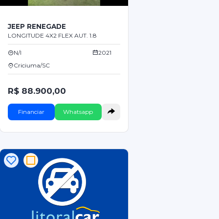
JEEP RENEGADE
LONGITUDE 4X2 FLEX AUT. 1.8
N/I
2021
Criciuma/SC
R$ 88.900,00
Financiar
Whatsapp