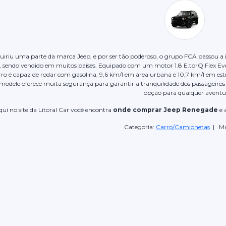
iriu uma parte da marca Jeep, e por ser tão poderoso, o grupo FCA passou a 
 sendo vendido em muitos países. Equipado com um motor 1.8 E.torQ Flex Evo 
ro é capaz de rodar com gasolina, 9,6 km/l em área urbana e 10,7 km/l em est
 modele oferece muita segurança para garantir a tranquilidade dos passageiro
opção para qualquer aventu
qui no site da Litoral Car você encontra
onde comprar Jeep Renegade
e 
Categoria:
Carro/Camionetas
| Ma