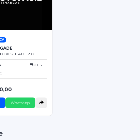
CA
EGADE
B DIESEL AUT. 2.0
m
2016
SC
0,00
Whatsapp
e