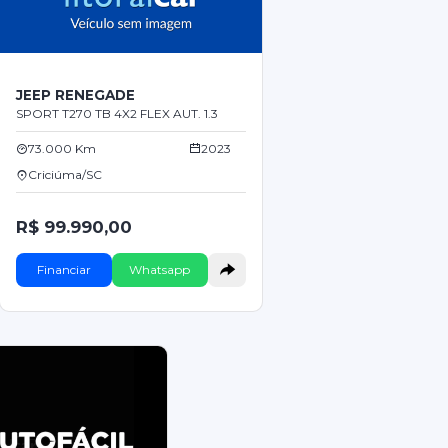
JEEP RENEGADE
SPORT T270 TB 4X2 FLEX AUT. 1.3
73.000 Km
2023
Criciúma/SC
R$ 99.990,00
Financiar
Whatsapp