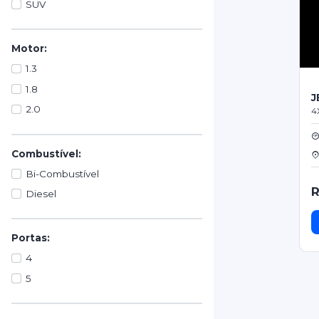
SUV
Motor:
1.3
1.8
J
2.0
4
Combustível:
Bi-Combustível
R
Diesel
Portas:
4
5