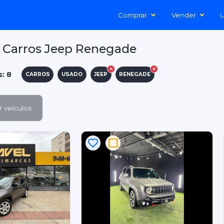
Comprar
Vender
U
 Carros Jeep Renegade
s: 8
CARROS
USADO
JEEP
RENEGADE
 veículos