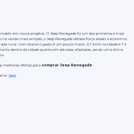
investir em novos projetos. O Jeep Renegade foi um dos primeiros e mais
na versão mais simples, o Jeep Renegade oferece força aliado a economia
rada rural. Com etanol o gasto é um pouco maior, 6,7 km/l na cidade e 7,4
s tanto dentro da cidade quanto em estradas afastadas, sendo uma ótima
ra.
as melhores ofertas para
comprar Jeep Renegade
.
rca:
Jeep