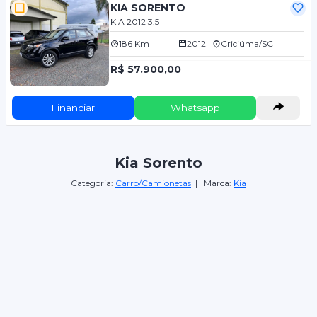
KIA SORENTO
KIA 2012 3.5
186 Km
2012
Criciúma/SC
R$ 57.900,00
Financiar
Whatsapp
Kia Sorento
Categoria:
Carro/Camionetas
| Marca:
Kia