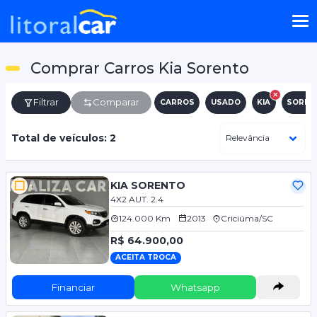
Comprar Carros Kia Sorento
Filtrar
Comparar
CARROS
USADO
KIA
SOREN
Total de veículos: 2
KIA SORENTO
4X2 AUT. 2.4
124.000 Km
2013
Criciúma/SC
R$ 64.900,00
ACEITA TROCA
Financiar
Whatsapp