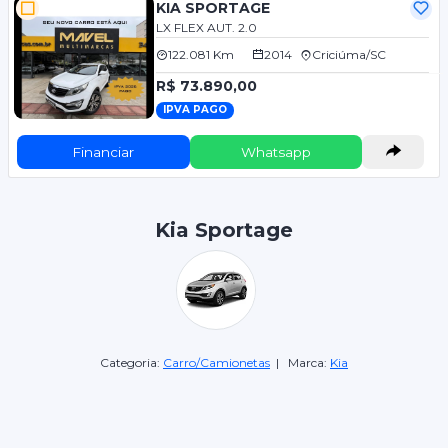
KIA SPORTAGE
LX FLEX AUT. 2.0
122.081 Km
2014
Criciúma/SC
R$ 73.890,00
IPVA PAGO
Financiar
Whatsapp
Kia Sportage
Categoria:
Carro/Camionetas
| Marca:
Kia