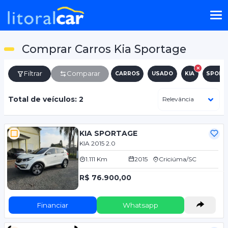
Comprar Carros Kia Sportage
Filtrar
Comparar
CARROS
USADO
KIA
SPORT
Total de veículos: 2
KIA SPORTAGE
KIA 2015 2.0
1.111 Km
2015
Criciúma/SC
R$ 76.900,00
Financiar
Whatsapp