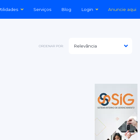
tilidades
Serviços
Blog
Login
Anuncie aqui
ORDENAR POR: