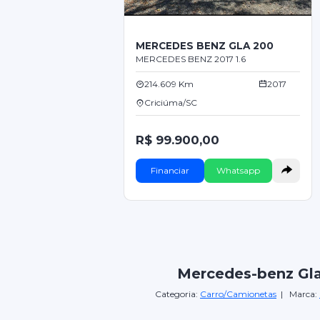
MERCEDES BENZ GLA 200
MERCEDES BENZ 2017 1.6
214.609 Km
2017
Criciúma/SC
R$ 99.900,00
Financiar
Whatsapp
Mercedes-benz Gl
Categoria:
Carro/Camionetas
| Marca: