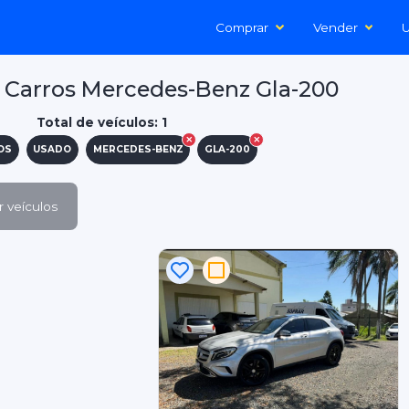
Comprar
Vender
U
 Carros Mercedes-Benz Gla-200
Total de veículos: 1
OS
USADO
MERCEDES-BENZ
GLA-200
 veículos