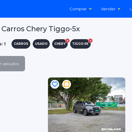
Comprar
Vender
U
Carros Chery Tiggo-5x
: 1
CARROS
USADO
CHERY
TIGGO-5X
 veículos