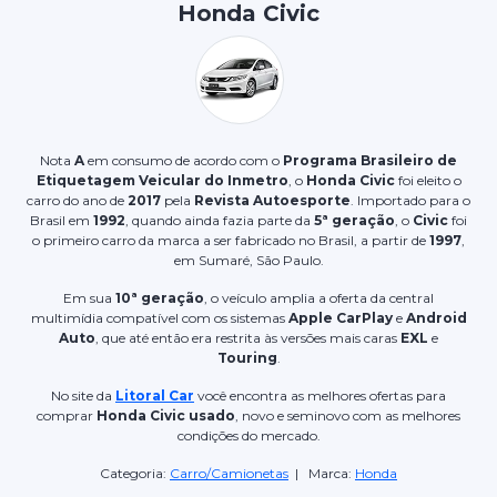
Honda Civic
Nota
A
em consumo de acordo com o
Programa Brasileiro de
Etiquetagem Veicular do Inmetro
, o
Honda Civic
foi eleito o
carro do ano de
2017
pela
Revista Autoesporte
. Importado para o
Brasil em
1992
, quando ainda fazia parte da
5ª geração
, o
Civic
foi
o primeiro carro da marca a ser fabricado no Brasil, a partir de
1997
,
em Sumaré, São Paulo.
Em sua
10ª geração
, o veículo amplia a oferta da central
multimídia compatível com os sistemas
Apple CarPlay
e
Android
Auto
, que até então
era restrita às versões mais caras
EXL
e
Touring
.
No site da
Litoral Car
você encontra as melhores ofertas para
comprar
Honda Civic usado
, novo e seminovo com as melhores
condições do mercado.
Categoria:
Carro/Camionetas
| Marca:
Honda