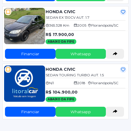
HONDA CIVIC
SEDAN EX 130CV AUT. 1.7
365.328 Km
2005
Florianópolis/SC
R$ 17.900,00
ABAIXO DA FIPE
Financiar
Whatsapp
HONDA CIVIC
SEDAN TOURING TURBO AUT. 1.5
N/I
2018
Florianópolis/SC
R$ 104.900,00
ABAIXO DA FIPE
Financiar
Whatsapp