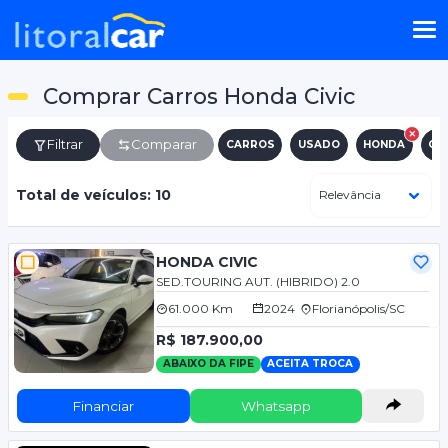
Comprar Carros Honda Civic
Filtrar
Comparar
CARROS
USADO
HONDA
CIV
Total de veículos: 10
HONDA CIVIC
SED.TOURING AUT. (HIBRIDO) 2.0
61.000 Km
2024
Florianópolis/SC
R$ 187.900,00
ABAIXO DA FIPE
ACEITA TROCA
Financiar
Whatsapp