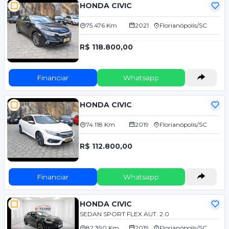
HONDA CIVIC
75.476 Km
2021
Florianópolis/SC
R$ 118.800,00
Financiar
Whatsapp
HONDA CIVIC
74.118 Km
2019
Florianópolis/SC
R$ 112.800,00
Financiar
Whatsapp
HONDA CIVIC
SEDAN SPORT FLEX AUT. 2.0
82.390 Km
2019
Florianópolis/SC