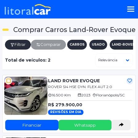
Comprar Carros Land-Rover Evoque
Filtrar
Comparar
CARROS
USADO
LAND-ROVER
Total de veículos: 2
LAND ROVER EVOQUE
ROVER SI4 HSE DYN. FLEX AUT 2.0
16.500 Km
2023
Florianópolis/SC
R$ 279.900,00
REVISÕES EM DIA
Financiar
Whatsapp