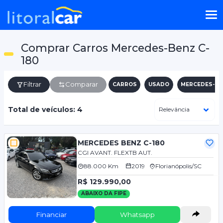
Comprar Carros Mercedes-Benz C-
180
Filtrar
Comparar
CARROS
USADO
MERCEDES-BE
Total de veículos: 4
MERCEDES BENZ C-180
CGI AVANT. FLEXTB AUT.
88.000 Km
2019
Florianópolis/SC
R$ 129.990,00
ABAIXO DA FIPE
Financiar
Whatsapp