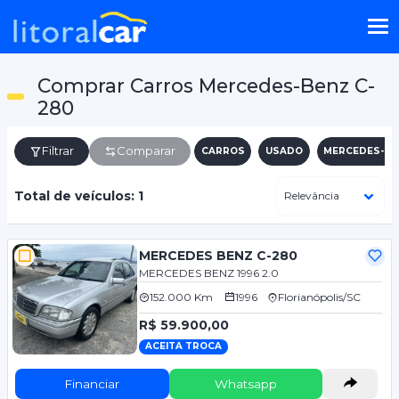
Comprar Carros Mercedes-Benz C-
280
Filtrar
Comparar
CARROS
USADO
MERCEDES-BE
Total de veículos: 1
MERCEDES BENZ C-280
MERCEDES BENZ 1996 2.0
152.000 Km
1996
Florianópolis/SC
R$ 59.900,00
ACEITA TROCA
Financiar
Whatsapp