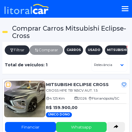
Comprar Carros Mitsubishi Eclipse-
Cross
Filtrar
Comparar
CARROS
USADO
MITSUBISHI
Total de veículos: 1
MITSUBISHI ECLIPSE CROSS
CROSS HPE TB 165CV AUT. 1.5
4.125 Km
2026
Florianópolis/SC
R$ 159.900,00
ÚNICO DONO
Financiar
Whatsapp