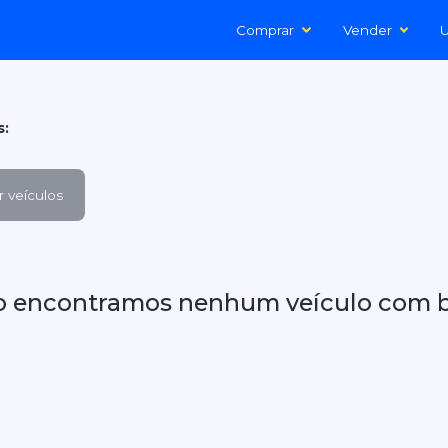
Comprar
Vender
U
s:
 veículos
o encontramos nenhum veículo com b