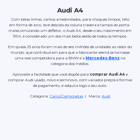
Audi A4
Com belas linhas, cantos arredondados, para-choques limpos, teto
em forma de arco, leve descida da coluna traseira e tampa do porta-
malas simulando um defletor, o Audi A4, desde o seu nascimento em
1994, é considerado um dos mais belos sedãs de todos os tempos.
Em quase 25 anos foram mais de seis milhões de unidades ao redor do
mundo, que contribuíram para que a fabricante alemã se tornasse
uma real competidora para a BMW e a
Mercedes-Benz
na
categoria dos médios.
Aproveite a facilidade que você dispõe para
comprar Audi A4
e
comprar Audi usado, novo e seminovo, com variados preços e formas
de pagamento, e adquira logo o seu auto.
Categoria:
Carro/Camionetas
| Marca:
Audi