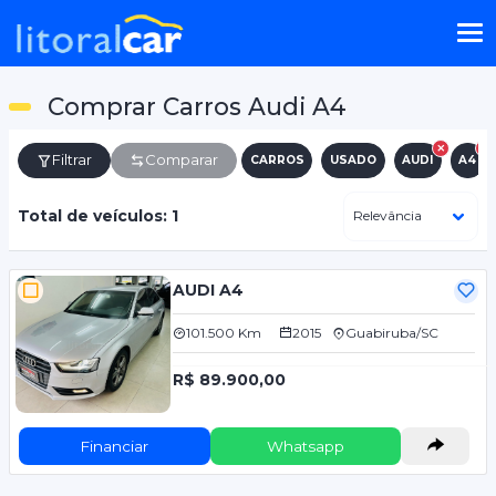
Comprar Carros Audi A4
Filtrar
Comparar
CARROS
USADO
AUDI
A4
Total de veículos: 1
AUDI A4
101.500 Km
2015
Guabiruba/SC
R$ 89.900,00
Financiar
Whatsapp