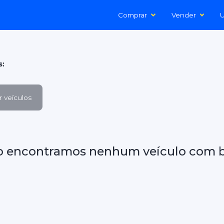
Comprar
Vender
U
s:
 veículos
o encontramos nenhum veículo com b