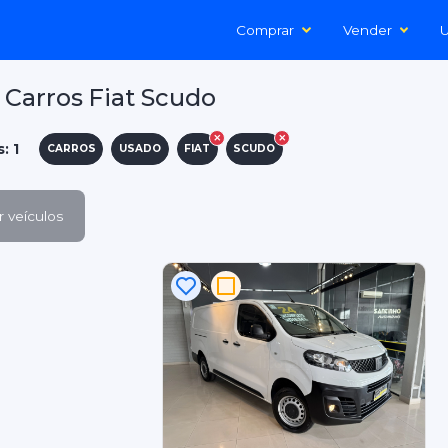
Comprar
Vender
U
Carros Fiat Scudo
: 1
CARROS
USADO
FIAT
SCUDO
 veículos