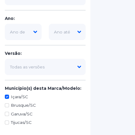
Ano:
Versão:
Município(s) desta Marca/Modelo:
Içara/SC
Brusque/SC
Garuva/SC
Tijucas/SC