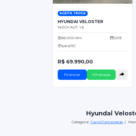
ACEITA TROCA
HYUNDAI VELOSTER
140CV AUT. 1.6
66.000 Km
2013
Içara/SC
R$ 69.990,00
Financiar
Whatsapp
Hyundai Velost
Categoria:
Carro/Camionetas
| Mar