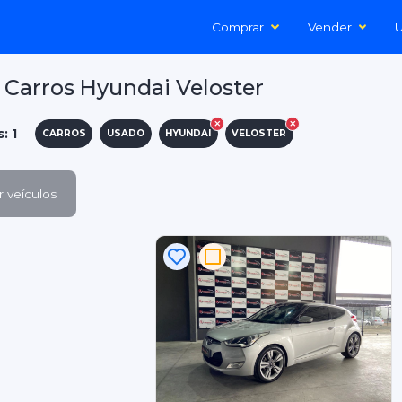
Comprar
Vender
U
Carros Hyundai Veloster
: 1
CARROS
USADO
HYUNDAI
VELOSTER
 veículos