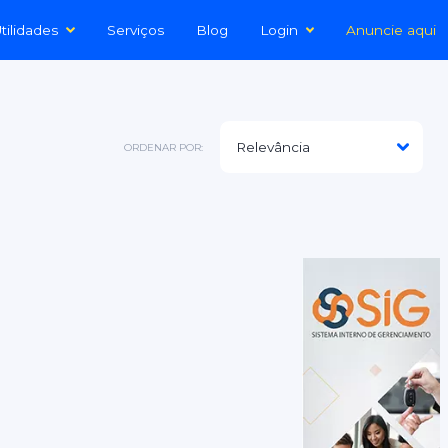
tilidades
Serviços
Blog
Login
Anuncie aqui
ORDENAR POR: