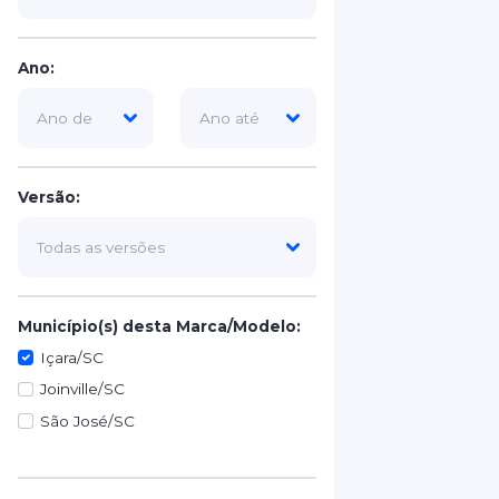
Ano:
Versão:
Município(s) desta Marca/Modelo:
Içara/SC
Joinville/SC
São José/SC