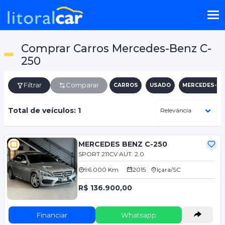
Comprar Carros Mercedes-Benz C-
250
Filtrar
Comparar
CARROS
USADO
MERCEDES-BE
Total de veículos: 1
MERCEDES BENZ C-250
SPORT 211CV AUT. 2.0
96.000 Km
2015
Içara/SC
R$ 136.900,00
Financiar
Whatsapp