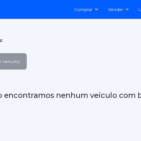
Comprar
Vender
U
s:
 veículos
o encontramos nenhum veículo com b