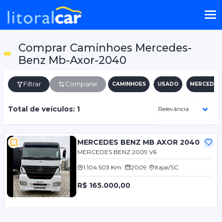
Comprar Caminhoes Mercedes-
Benz Mb-Axor-2040
Filtrar
Comparar
CAMINHOES
USADO
MERCEDES
Total de veículos: 1
MERCEDES BENZ MB AXOR 2040
MERCEDES BENZ 2009 V6
1.104.503 Km
2009
Itajaí/SC
R$ 165.000,00