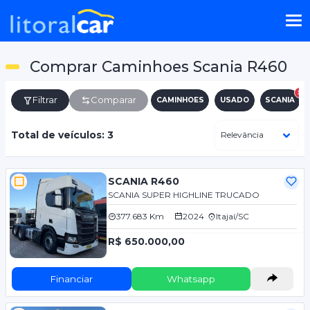
Comprar Caminhoes Scania R460
Filtrar
Comparar
CAMINHOES
USADO
SCANIA
Total de veículos: 3
SCANIA R460
SCANIA SUPER HIGHLINE TRUCADO
377.683 Km
2024
Itajaí/SC
R$ 650.000,00
Financiar
Whatsapp