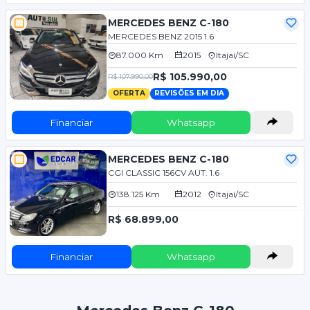
MERCEDES BENZ C-180
MERCEDES BENZ 2015 1.6
87.000 Km
2015
Itajaí/SC
R$ 105.990,00
R$ 107.990,00
OFERTA
REVISÕES EM DIA
Financiar
Whatsapp
MERCEDES BENZ C-180
CGI CLASSIC 156CV AUT. 1.6
138.125 Km
2012
Itajaí/SC
R$ 68.899,00
Financiar
Whatsapp