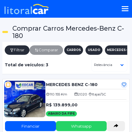
Comprar Carros Mercedes-Benz C-
180
Filtrar
Comparar
CARROS
USADO
MERCEDES-BE
Total de veículos: 3
MERCEDES BENZ C-180
110.155 Km
2020
Itajaí/SC
R$ 139.899,00
ABAIXO DA FIPE
Financiar
Whatsapp