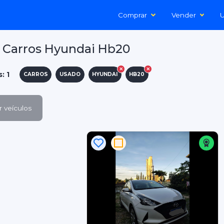
Comprar
Vender
U
 Carros Hyundai Hb20
: 1
CARROS
USADO
HYUNDAI
HB20
 veículos