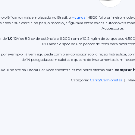
o o 8º carro mais emplacado no Brasil, o
Hyundai
HB20 foi o primeiro modelo
após a sua estreia no país, o modelo já figurava entre os dez automóveis mai
Autoesporte.
r de
1.0
12V de 80 cv de potência a 6.200 rpm e 10,2 kgfm de torque aos 4.50
HB20 ainda dispõe de um pacote de itens para fazer fren
, por exemplo, já vem equipada com o ar-condicionado, direção hidráulica, com
de 14 polegadas com calotas e quadro de instrumentos luminesce
Aqui no site da Litoral Car você encontra as melhores ofertas para
comprar 
Categoria:
Carro/Camionetas
| Mar