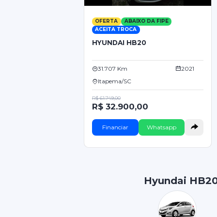
OFERTA
ABAIXO DA FIPE
ACEITA TROCA
HYUNDAI HB20
31.707 Km
2021
Itapema/SC
R$ 61.749,00
R$ 32.900,00
Financiar
Whatsapp
Hyundai HB2