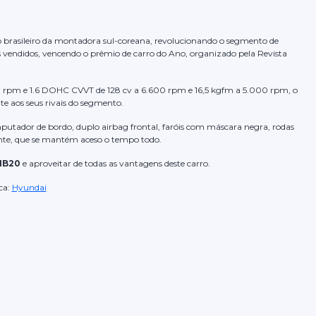
 brasileiro da montadora sul-coreana, revolucionando o segmento de
s vendidos, vencendo o prêmio de carro do Ano, organizado pela Revista
0 rpm e 1.6 DOHC CVVT de 128 cv a 6.600 rpm e 16,5 kgfm a 5.000 rpm, o
te aos seus rivais do segmento.
putador de bordo, duplo airbag frontal, faróis com máscara negra, rodas
nte, que se mantém aceso o tempo todo.
HB20
e aproveitar de todas as vantagens deste carro.
ca:
Hyundai