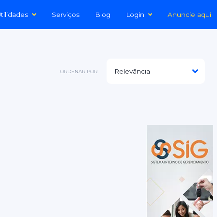
tilidades
Serviços
Blog
Login
Anuncie aqui
ORDENAR POR: