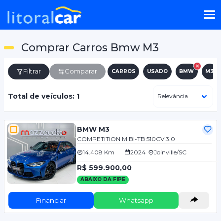
Comprar Carros Bmw M3
Filtrar
Comparar
CARROS
USADO
BMW
M3
Total de veículos: 1
BMW M3
COMPETITION M BI-TB 510CV 3.0
14.408 Km
2024
Joinville/SC
R$ 599.900,00
ABAIXO DA FIPE
Financiar
Whatsapp