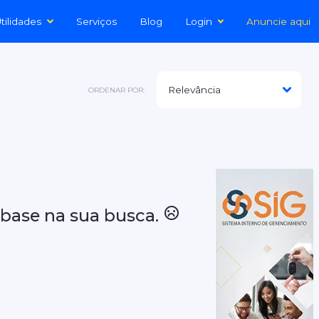
tilidades
Serviços
Blog
Login
Anuncie aqui
ORDENAR POR:
base na sua busca.