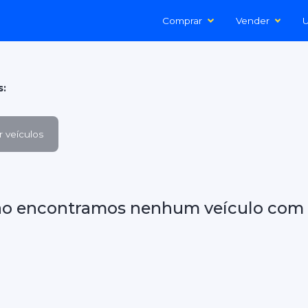
Comprar
Vender
U
s:
 veículos
ão encontramos nenhum veículo com 