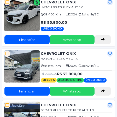
CHEVROLET ONIX
HATCH RS TB FLEX AUT. 1.0
39.460 Km
2024
Joinville/SC
R$ 95.800,00
ÚNICO DONO
Financiar
Whatsapp
CHEVROLET ONIX
HATCH LT FLEX MEC. 1.0
58.870 Km
2025
Joinville/SC
R$ 71.800,00
R$ 76.800,00
OFERTA
ABAIXO DA FIPE
ÚNICO DONO
Financiar
Whatsapp
CHEVROLET ONIX
SEDAN PLUS LTZ TB FLEX AUT. 1.0