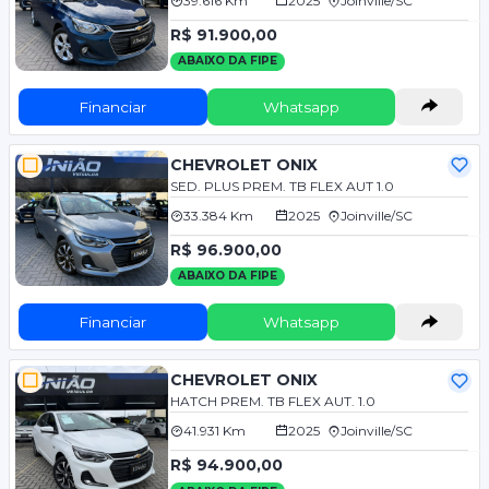
39.616 Km
2025
Joinville/SC
R$ 91.900,00
ABAIXO DA FIPE
Financiar
Whatsapp
CHEVROLET ONIX
SED. PLUS PREM. TB FLEX AUT 1.0
33.384 Km
2025
Joinville/SC
R$ 96.900,00
ABAIXO DA FIPE
Financiar
Whatsapp
CHEVROLET ONIX
HATCH PREM. TB FLEX AUT. 1.0
41.931 Km
2025
Joinville/SC
R$ 94.900,00