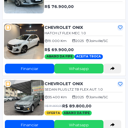
R$ 76.900,00
CHEVROLET ONIX
HATCH LT FLEX MEC. 1.0
19.000 Km
2025
Joinville/SC
R$ 69.900,00
ABAIXO DA FIPE
ACEITA TROCA
Financiar
Whatsapp
CHEVROLET ONIX
SEDAN PLUS LTZ TB FLEX AUT. 1.0
35.400 Km
2025
Joinville/SC
R$ 89.800,00
R$ 94.800,00
OFERTA
ABAIXO DA FIPE
Financiar
Whatsapp