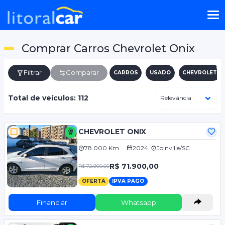
Comprar Carros Chevrolet Onix
Filtrar
Comparar
CARROS
USADO
CHEVROLET
Total de veículos: 112
CHEVROLET ONIX
78.000 Km
2024
Joinville/SC
R$ 71.900,00
R$ 72.900,00
OFERTA
IPVA PAGO
Financiar
Whatsapp