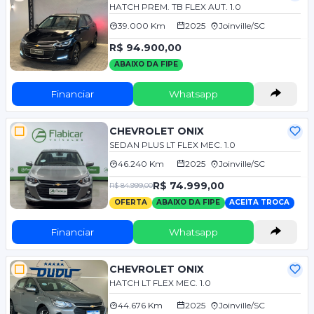
HATCH PREM. TB FLEX AUT. 1.0
39.000 Km
2025
Joinville/SC
R$ 94.900,00
ABAIXO DA FIPE
Financiar
Whatsapp
CHEVROLET ONIX
SEDAN PLUS LT FLEX MEC. 1.0
46.240 Km
2025
Joinville/SC
R$ 74.999,00
R$ 84.999,00
OFERTA
ABAIXO DA FIPE
ACEITA TROCA
Financiar
Whatsapp
CHEVROLET ONIX
HATCH LT FLEX MEC. 1.0
44.676 Km
2025
Joinville/SC