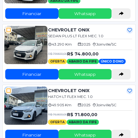
ABAIXO DA FIPE
Financiar
Whatsapp
CHEVROLET ONIX
SEDAN PLUS LT FLEX MEC. 1.0
43.290 Km
2025
Joinville/SC
R$ 74.800,00
R$ 79.800,00
OFERTA
ABAIXO DA FIPE
ÚNICO DONO
Financiar
Whatsapp
CHEVROLET ONIX
HATCH LT FLEX MEC. 1.0
49.905 Km
2025
Joinville/SC
R$ 71.800,00
R$ 76.800,00
OFERTA
ABAIXO DA FIPE
Financiar
Whatsapp