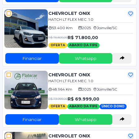
CHEVROLET ONIX
HATCH LT FLEX MEC. 1.0
53.400 Km
2025
Joinville/SC
R$ 71.800,00
R$ 76.800,00
OFERTA
ABAIXO DA FIPE
Financiar
Whatsapp
CHEVROLET ONIX
HATCH LT FLEX MEC. 1.0
48.964 Km
2025
Joinville/SC
R$ 69.999,00
R$ 79.999,00
OFERTA
ABAIXO DA FIPE
ÚNICO DONO
Financiar
Whatsapp
CHEVROLET ONIX