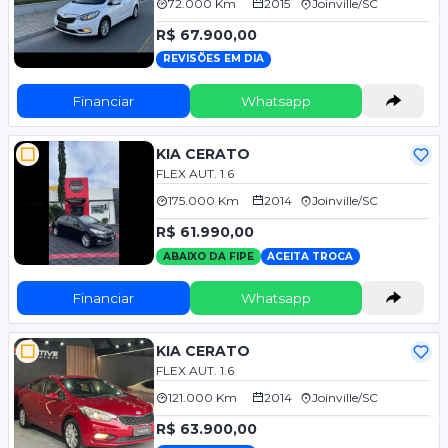
72.000 Km
2015
Joinville/SC
R$ 67.900,00
REVISÕES EM DIA
Financiar
Whatsapp
KIA CERATO
FLEX AUT. 1.6
175.000 Km
2014
Joinville/SC
R$ 61.990,00
ABAIXO DA FIPE
ACEITA TROCA
Financiar
Whatsapp
KIA CERATO
FLEX AUT. 1.6
121.000 Km
2014
Joinville/SC
R$ 63.900,00