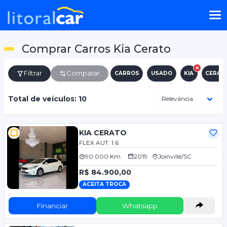
Comprar Carros Kia Cerato
Filtrar
Comparar
CARROS
USADO
KIA
CERAT
Total de veículos: 10
KIA CERATO
FLEX AUT. 1.6
90.000 Km
2019
Joinville/SC
R$ 84.900,00
ACEITA TROCA
Financiar
Whatsapp