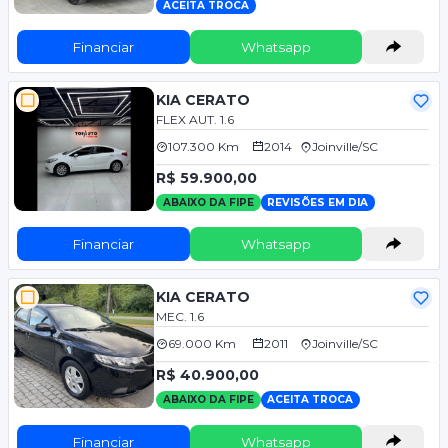
ACEITA TROCA
Financiar
Whatsapp
KIA CERATO
FLEX AUT. 1.6
107.300 Km
2014
Joinville/SC
R$ 59.900,00
ABAIXO DA FIPE
REVISÕES EM DIA
Financiar
Whatsapp
KIA CERATO
MEC. 1.6
69.000 Km
2011
Joinville/SC
R$ 40.900,00
ABAIXO DA FIPE
ACEITA TROCA
Financiar
Whatsapp