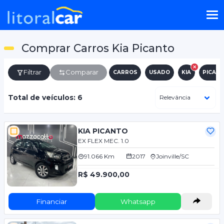
Comprar Carros Kia Picanto
Filtrar
Comparar
CARROS
USADO
KIA
PICAN
Total de veículos: 6
KIA PICANTO
EX FLEX MEC. 1.0
91.066 Km
2017
Joinville/SC
R$ 49.900,00
Financiar
Whatsapp