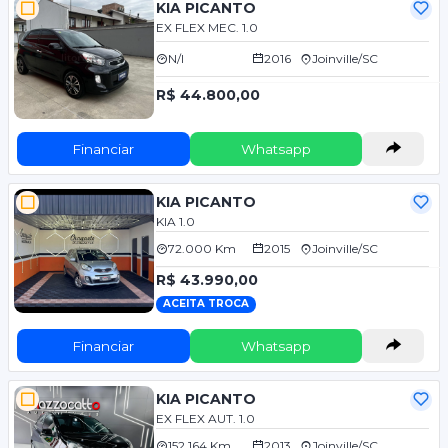
KIA PICANTO
EX FLEX MEC. 1.0
N/I
2016
Joinville/SC
R$ 44.800,00
Financiar
Whatsapp
KIA PICANTO
KIA 1.0
72.000 Km
2015
Joinville/SC
R$ 43.990,00
ACEITA TROCA
Financiar
Whatsapp
KIA PICANTO
EX FLEX AUT. 1.0
152.164 Km
2013
Joinville/SC