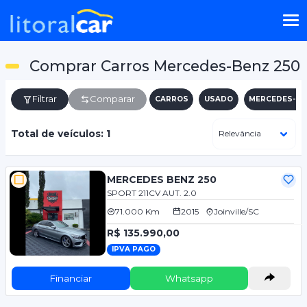
Comprar Carros Mercedes-Benz 250
Filtrar
Comparar
CARROS
USADO
MERCEDES-BE
Total de veículos: 1
MERCEDES BENZ 250
SPORT 211CV AUT. 2.0
71.000 Km
2015
Joinville/SC
R$ 135.990,00
IPVA PAGO
Financiar
Whatsapp