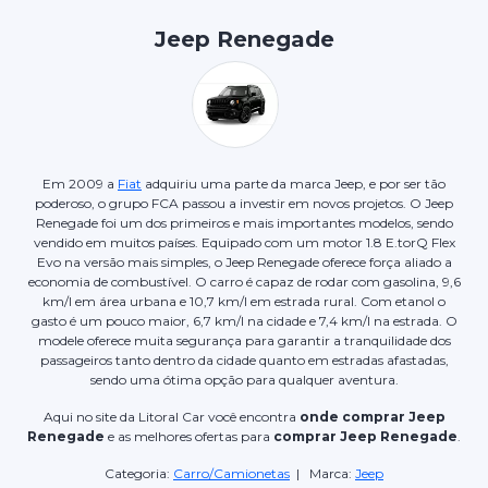
Jeep Renegade
Em 2009 a
Fiat
adquiriu uma parte da marca Jeep, e por ser tão
poderoso, o grupo FCA passou a investir em novos projetos. O Jeep
Renegade foi um dos primeiros e mais importantes modelos, sendo
vendido em muitos países. Equipado com um motor 1.8 E.torQ Flex
Evo na versão mais simples, o Jeep Renegade oferece força aliado a
economia de combustível. O carro é capaz de rodar com gasolina, 9,6
km/l em área urbana e 10,7 km/l em estrada rural. Com etanol o
gasto é um pouco maior, 6,7 km/l na cidade e 7,4 km/l na estrada. O
modele oferece muita segurança para garantir a tranquilidade dos
passageiros tanto dentro da cidade quanto em estradas afastadas,
sendo uma ótima opção para qualquer aventura.
Aqui no site da Litoral Car você encontra
onde comprar Jeep
Renegade
e as melhores ofertas para
comprar Jeep Renegade
.
Categoria:
Carro/Camionetas
| Marca:
Jeep