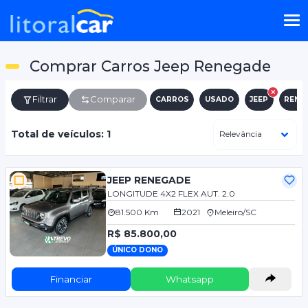
Comprar Carros Jeep Renegade
Filtrar
Comparar
CARROS
USADO
JEEP
RENE
Total de veículos: 1
JEEP RENEGADE
LONGITUDE 4X2 FLEX AUT. 2.0
81.500 Km
2021
Meleiro/SC
R$ 85.800,00
ÚNICO DONO
Financiar
Whatsapp