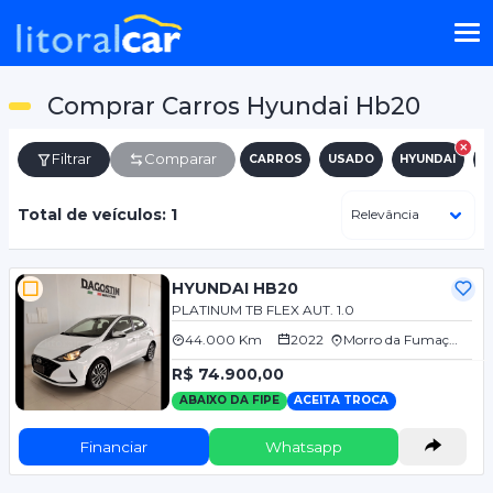
Comprar Carros Hyundai Hb20
Filtrar
Comparar
CARROS
USADO
HYUNDAI
H
Total de veículos: 1
HYUNDAI HB20
PLATINUM TB FLEX AUT. 1.0
44.000 Km
2022
Morro da Fumaça/SC
R$ 74.900,00
ABAIXO DA FIPE
ACEITA TROCA
Financiar
Whatsapp