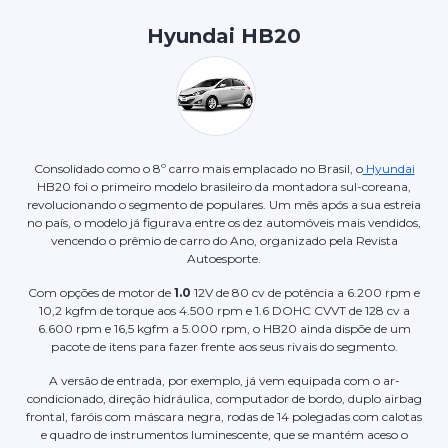
Hyundai HB20
Consolidado como o 8º carro mais emplacado no Brasil, o
Hyundai
HB20 foi o primeiro modelo brasileiro da montadora sul-coreana,
revolucionando o segmento de populares. Um mês após a sua estreia
no país, o modelo já figurava entre os dez automóveis mais vendidos,
vencendo o prêmio de carro do Ano, organizado pela Revista
Autoesporte.
Com opções de motor de
1.0
12V de 80 cv de potência a 6.200 rpm e
10,2 kgfm de torque aos 4.500 rpm e 1.6 DOHC CVVT de 128 cv a
6.600 rpm e 16,5 kgfm a 5.000 rpm, o HB20 ainda dispõe de um
pacote de itens para fazer frente aos seus rivais do segmento.
A versão de entrada, por exemplo, já vem equipada com o ar-
condicionado, direção hidráulica, computador de bordo, duplo airbag
frontal, faróis com máscara negra, rodas de 14 polegadas com calotas
e quadro de instrumentos luminescente, que se mantém aceso o