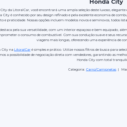
Honda City
City da LitoralCar, você encontrará uma ampla seleção deste luxoso, elegante 
a City é conhecido por seu design refinado e pela excelente economia de comb
to e praticidade. Nossas opções incluem modelos novos e seminovos, todos list
 destaca pela sua versatilidade, com um interior espaçoso e bem equipado, 
mprometer o consumo de combustível. Com sua condução suave e seus recurso
viagens mais longas, oferecendo uma experiência de con
 City na
LitoralCar
é simples e prático. Utilize nossos filtros de busca para se
emos a possibilidade de negociação direta com vendedores, garantindo as mel
Honda City com total tranquili
Categoria:
Carro/Camionetas
| Mar