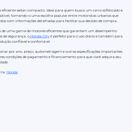
e eficiente sedan compacto. Ideal para quem busca um carro sofisticado e
ustível, tornando-o uma escolha popular entre motoristas urbanos que
ados com informações detalhadas para facilitar sua decisão de compra.
além de uma gama de motores eficientes que garantem um desempenho
s de segurança, o
Honda City
é perfeito para o uso diário e também para
dução confiável e confortável.
lecionar por ano, preço, quilometragem e outras especificações importantes.
hores condições de pagamento e financiamento para que você adquira seu
dade.
ca:
Honda