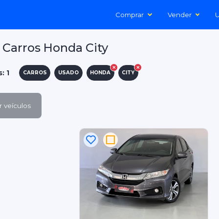
Comprar
Vender
U
Carros Honda City
: 1
CARROS
USADO
HONDA
CITY
 veículos