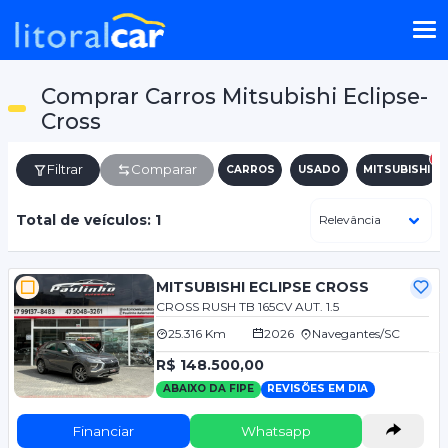
Comprar Carros Mitsubishi Eclipse-
Cross
Filtrar
Comparar
CARROS
USADO
MITSUBISHI
Total de veículos: 1
MITSUBISHI ECLIPSE CROSS
CROSS RUSH TB 165CV AUT. 1.5
25.316 Km
2026
Navegantes/SC
R$ 148.500,00
ABAIXO DA FIPE
REVISÕES EM DIA
Financiar
Whatsapp