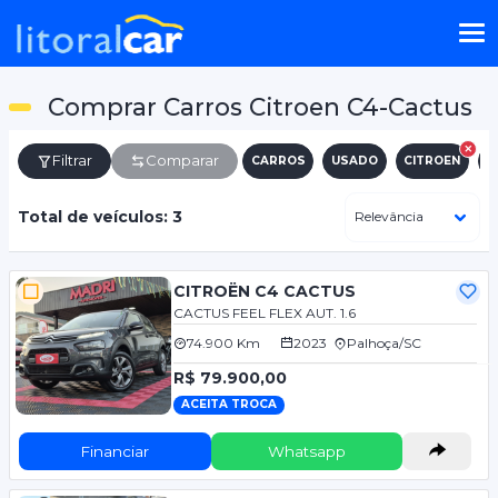
Comprar Carros Citroen C4-Cactus
Filtrar
Comparar
CARROS
USADO
CITROEN
C
Total de veículos: 3
CITROËN C4 CACTUS
CACTUS FEEL FLEX AUT. 1.6
74.900 Km
2023
Palhoça/SC
R$ 79.900,00
ACEITA TROCA
Financiar
Whatsapp