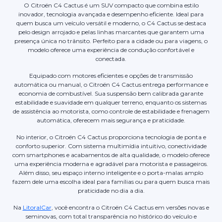
O Citroën C4 Cactus é um SUV compacto que combina estilo
inovador, tecnologia avançada e desempenho eficiente. Ideal para
quem busca um veículo versátil e moderno, o C4 Cactus se destaca
pelo design arrojado e pelas linhas marcantes que garantem uma
presença única no trânsito. Perfeito para a cidade ou para viagens, o
modelo oferece uma experiência de condução confortável e
conectada.
Equipado com motores eficientes e opções de transmissão
automática ou manual, o Citroën C4 Cactus entrega performance e
economia de combustível. Sua suspensão bem calibrada garante
estabilidade e suavidade em qualquer terreno, enquanto os sistemas
de assistência ao motorista, como controle de estabilidade e frenagem
automática, oferecem mais segurança e praticidade.
No interior, o Citroën C4 Cactus proporciona tecnologia de ponta e
conforto superior. Com sistema multimídia intuitivo, conectividade
com smartphones e acabamentos de alta qualidade, o modelo oferece
uma experiência moderna e agradável para motorista e passageiros.
Além disso, seu espaço interno inteligente e o porta-malas amplo
fazem dele uma escolha ideal para famílias ou para quem busca mais
praticidade no dia a dia.
Na
LitoralCar
, você encontra o Citroën C4 Cactus em versões novas e
seminovas, com total transparência no histórico do veículo e