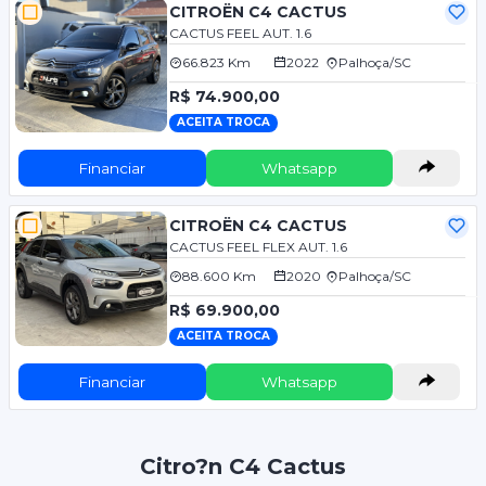
CITROËN C4 CACTUS
CACTUS FEEL AUT. 1.6
66.823 Km
2022
Palhoça/SC
R$ 74.900,00
ACEITA TROCA
Financiar
Whatsapp
CITROËN C4 CACTUS
CACTUS FEEL FLEX AUT. 1.6
88.600 Km
2020
Palhoça/SC
R$ 69.900,00
ACEITA TROCA
Financiar
Whatsapp
Citro?n C4 Cactus